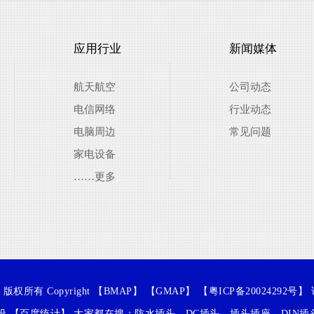
应用行业
新闻媒体
航天航空
公司动态
电信网络
行业动态
电脑周边
常见问题
家电设备
……更多
所有 Copyright 【
BMAP
】 【
GMAP
】 【
粤ICP备20024292号
】
设
【
百度统计
】 大家都在搜：
防水插头
，
DC插头
，
插头插座
，
DIN插