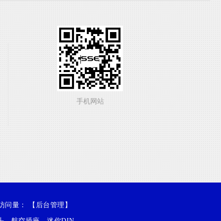
手机网站
 访问量：
【
后台管理
】
头
，
航空插座
，
迷你DIN