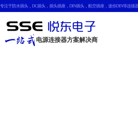
专注于
防水插头
，
DC插头
，
插头插座
，
DIN插头
，
航空插座
，
迷你DIN
等连接器
电源连接器方案解决商
生产实力
我们有数台专业的生产设备
全方面满足您各种需求