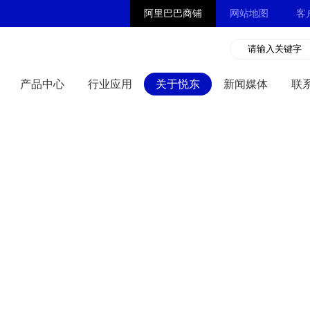
阿里巴巴商铺
网站地图
客
产品中心
行业应用
关于悦东
新闻媒体
联
产品中心
关于悦东
新闻媒体
联
CLICK
CLICK
CLICK
CLI
MORE
MORE
MORE
MO
电脑周边连
公司简介
生
公司动态
行
客
接器
电源连
产实力
资质
业动态
常见
系
接器
汽车连
证书
合作伙
问题
接器
射频连
伴
接器
手机插
头连接器
音
频连接器